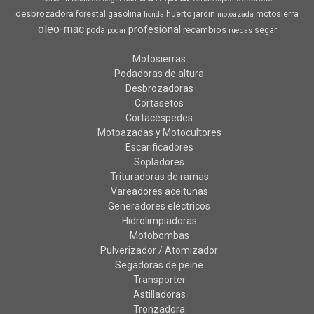
desbrozadora
forestal
gasolina
huerto
jardin
motosierra
honda
motoazada
oleo-mac
profesional
recambios
poda
segar
podar
ruedas
Motosierras
Podadoras de altura
Desbrozadoras
Cortasetos
Cortacéspedes
Motoazadas y Motocultores
Escarificadores
Sopladores
Trituradoras de ramas
Vareadores aceitunas
Generadores eléctricos
Hidrolimpiadoras
Motobombas
Pulverizador / Atomizador
Segadoras de peine
Transporter
Astilladoras
Tronzadora