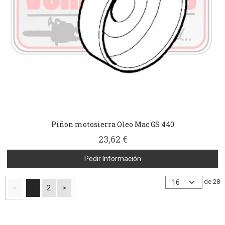
Piñon motosierra Oleo Mac GS 440
23,62 €
Pedir Información
de 28
<
1
2
>