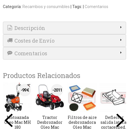
Categoría:
Recambios y consumibles
|
Tags:
|
Comentarios
Descripción
Costes de Envío
Comentarios
Productos Relacionados
r
Hilo
Bujia NGK
Disco de 3
Deposito
ral
desbrozadora
CMR7H
puntas para
gasolina O
...
profesional
desbrozadora...
Mac BCH 4