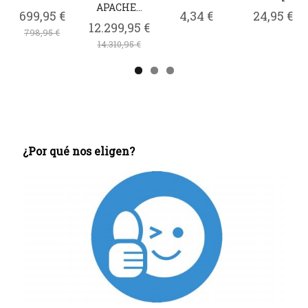
6,85 €
3,3mm...
T
9,14 €
15,95 €
33,80 €
¿Por qué nos eligen?