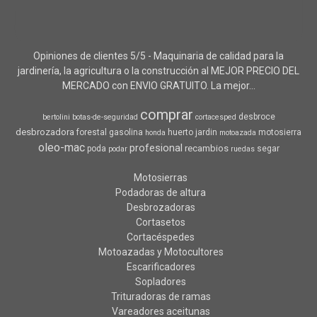
Opiniones de clientes 5/5 - Maquinaria de calidad para la
jardinería, la agricultura o la construcción al MEJOR PRECIO DEL
MERCADO con ENVIO GRATUITO. La mejor...
comprar
desbroce
bertolini
botas-de-seguridad
cortacesped
desbrozadora
forestal
gasolina
huerto
jardin
motosierra
honda
motoazada
oleo-mac
profesional
recambios
poda
segar
podar
ruedas
Motosierras
Podadoras de altura
Desbrozadoras
Cortasetos
Cortacéspedes
Motoazadas y Motocultores
Escarificadores
Sopladores
Trituradoras de ramas
Vareadores aceitunas