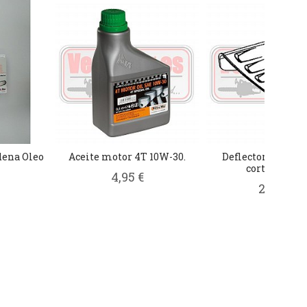
dena Oleo
Aceite motor 4T 10W-30.
Deflector salida l
cortacesped..
4,95 €
24,95 €