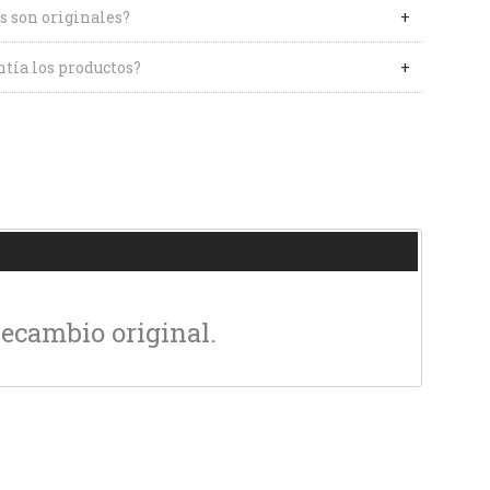
s son originales?
tía los productos?
Recambio original.