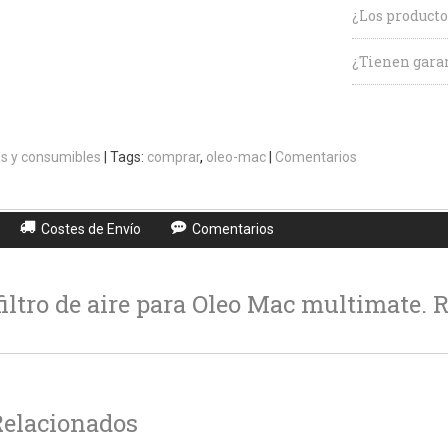
¿Los producto
¿Tienen garan
s y consumibles
|
Tags:
comprar
oleo-mac
|
Comentarios
Costes de Envío
Comentarios
filtro de aire para Oleo Mac multimate. 
Relacionados