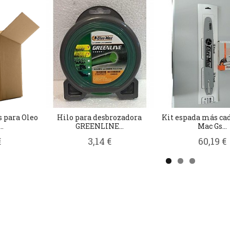
s para Oleo
Hilo para desbrozadora
Kit espada más ca
.
GREENLINE...
Mac Gs...
€
3,14 €
60,19 €