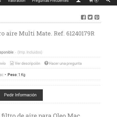
s
Valoración
Preguntas Frecuentes
0
ro aire Multi Mate. Ref. 61240179R
sponible
-
(Imp. Incluidos)
nvío
Ver descripción
Hacer una pregunta
ac
•
Peso
:
1 Kg
Pedir Información
 filtro de aire para Oleo Mac