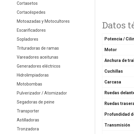
Cortasetos
Cortacéspedes
Motoazadas y Motocultores
Datos t
Escarificadores
Potencia / Cil
Sopladores
Trituradoras de ramas
Motor
Vareadores aceitunas
Anchura de tra
Generadores eléctricos
Cuchillas
Hidrolimpiadoras
Carcasa
Motobombas
Ruedas delant
Pulverizador / Atomizador
Segadoras de peine
Ruedas traser
Transporter
Profundidad d
Astilladoras
Transmisión
Tronzadora