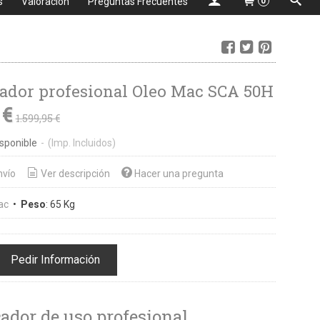
s
Valoración
Preguntas Frecuentes
0
cador profesional Oleo Mac SCA 50H
 €
1.599,95 €
sponible
-
(Imp. Incluidos)
nvío
Ver descripción
Hacer una pregunta
ac
•
Peso
:
65 Kg
Pedir Información
cador de uso profesional.