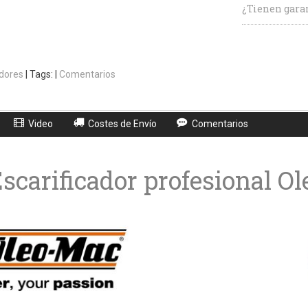
¿Tienen garan
adores
|
Tags:
|
Comentarios
Video
Costes de Envío
Comentarios
scarificador profesional O