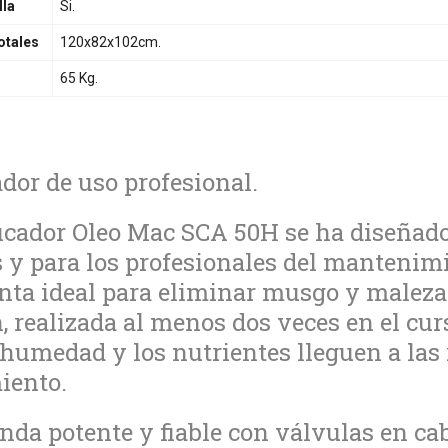
lla
Si.
otales
120x82x102cm.
65 Kg.
ador de uso profesional.
ficador Oleo Mac SCA 50H se ha diseñado
 y para los profesionales del mantenimi
ta ideal para eliminar musgo y malezas
, realizada al menos dos veces en el cu
la humedad y los nutrientes lleguen a las
iento.
da potente y fiable con válvulas en ca