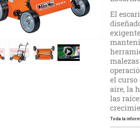
El escar
diseñado
exigente
mantenim
herramie
malezas 
operació
el curso
aire, la
las raíc
crecimie
Toda la inform