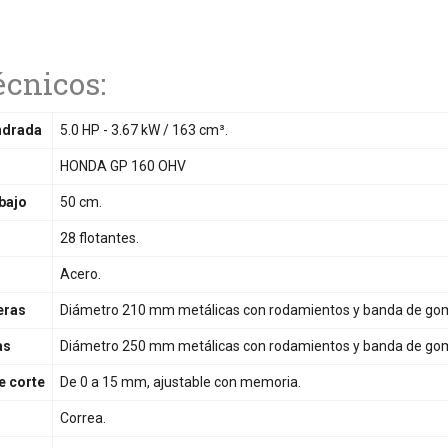
écnicos:
indrada
5.0 HP - 3.67 kW / 163 cm³.
HONDA GP 160 OHV
bajo
50 cm.
28 flotantes.
Acero.
eras
Diámetro 210 mm metálicas con rodamientos y banda de go
as
Diámetro 250 mm metálicas con rodamientos y banda de go
e corte
De 0 a 15 mm, ajustable con memoria.
Correa.