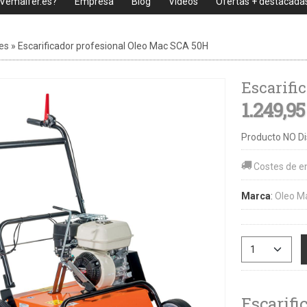
 Vemaifer.es?
Empresa
Blog
Videos
Ofertas + destacada
es
»
Escarificador profesional Oleo Mac SCA 50H
Escarifi
1.249,95
Producto NO Di
Costes de e
Marca
:
Oleo M
Escarifi