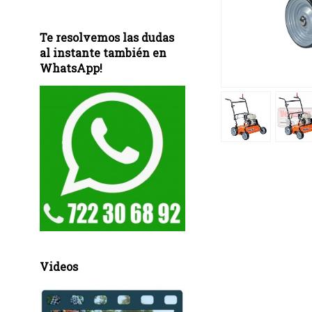
Te resolvemos las dudas
al instante también en
WhatsApp!
Videos