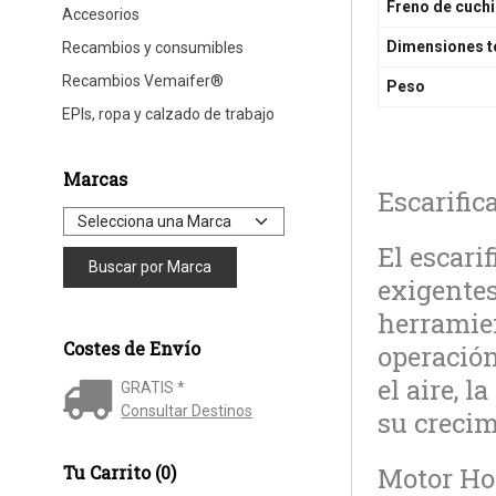
Freno de cuchi
Accesorios
Dimensiones t
Recambios y consumibles
Recambios Vemaifer®
Peso
EPIs, ropa y calzado de trabajo
Marcas
Escarific
El escari
exigentes
herramien
Costes de Envío
operación
el aire, 
GRATIS *
Consultar Destinos
su crecim
Tu Carrito (0)
Motor Hon