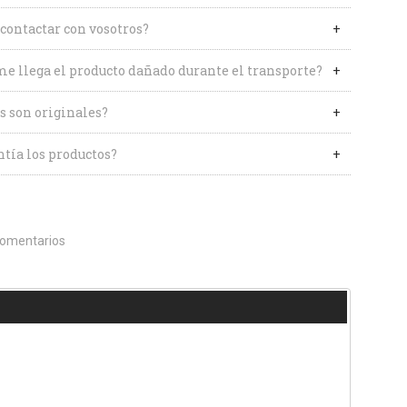
contactar con vosotros?
me llega el producto dañado durante el transporte?
s son originales?
tía los productos?
omentarios