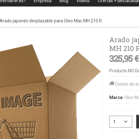
 Vemaifer.es?
Empresa
Blog
Videos
Ofertas + destacada
Arado japonés desplazable para Oleo Mac MH 210 R.
Arado ja
MH 210 R
325,95 
Producto NO Di
Costes de e
Marca
:
Oleo M