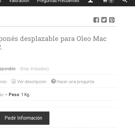
s
Valoración
Preguntas Frecuentes
0
ponés desplazable para Oleo Mac
.
€
sponible
-
(Imp. Incluidos)
nvío
Ver descripción
Hacer una pregunta
ac
•
Peso
:
1 Kg
Pedir Información