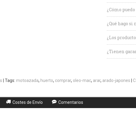
¿Cómo puedo 
¿Qué hago si 
¿Los producto
¿Tienen garan
s
|
Tags:
motoazada
huerto
comprar
oleo-mac
arar
arado-japones
|
C
Costes de Envío
Comentarios