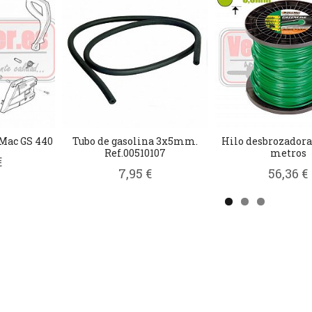
 Mac GS 440
Tubo de gasolina 3x5mm.
Hilo desbrozadora 
Ref.00510107
metros
€
7,95 €
56,36 €