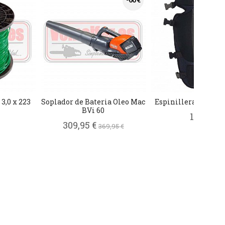
-60 €
3,0 x 223
Soplador de Bateria Oleo Mac
Espinilleras desbroz
BVi 60
15,95 €
309,95 €
369,95 €