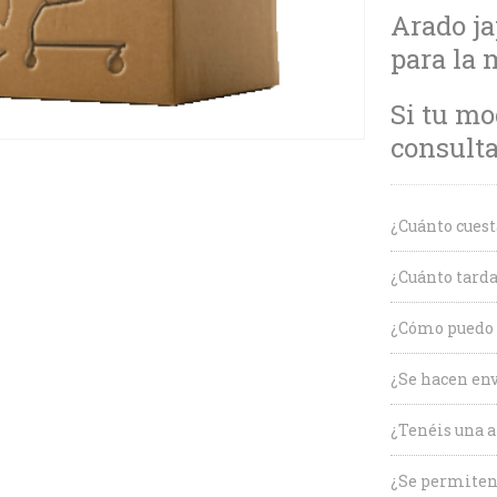
Arado ja
para la 
Si tu mo
consult
¿Cuánto cuest
¿Cuánto tarda
¿Cómo puedo c
¿Se hacen env
¿Tenéis una a
¿Se permiten