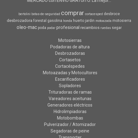
MERCADO con ENVIO GRATUITO. La mejor...
comprar
desbroce
bertolini
botas-de-seguridad
cortacesped
desbrozadora
forestal
gasolina
huerto
jardin
motosierra
honda
motoazada
oleo-mac
profesional
recambios
poda
segar
podar
ruedas
Motosierras
Podadoras de altura
Desbrozadoras
Cortasetos
Cortacéspedes
Motoazadas y Motocultores
Escarificadores
Sopladores
Trituradoras de ramas
Vareadores aceitunas
Generadores eléctricos
Hidrolimpiadoras
Motobombas
Pulverizador / Atomizador
Segadoras de peine
Transporter