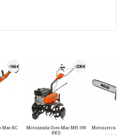
-166 €
-200 €
o Mac BC
Motoazada Oleo Mac MH 198
Motosierra Oleo Mac
RKS