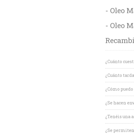
- Oleo M
- Oleo M
Recambio
¿Cuánto cuest
¿Cuánto tarda
¿Cómo puedo c
¿Se hacen env
¿Tenéis una a
¿Se permiten