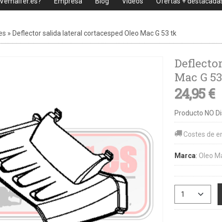
 Vemaifer.es?
Empresa
Blog
Videos
Ofertas + destacada
es
»
Deflector salida lateral cortacesped Oleo Mac G 53 tk
Deflector
Mac G 53
24,95 €
Producto NO Di
Costes de e
Marca
:
Oleo M