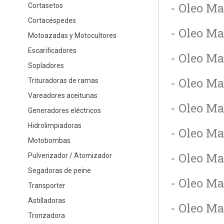
- Oleo Ma
Cortasetos
Cortacéspedes
- Oleo Ma
Motoazadas y Motocultores
Escarificadores
- Oleo Ma
Sopladores
- Oleo M
Trituradoras de ramas
Vareadores aceitunas
- Oleo M
Generadores eléctricos
Hidrolimpiadoras
- Oleo Ma
Motobombas
- Oleo Ma
Pulverizador / Atomizador
Segadoras de peine
- Oleo Ma
Transporter
Astilladoras
- Oleo Ma
Tronzadora