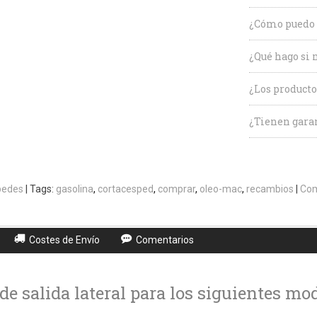
¿Cómo puedo 
¿Qué hago si 
¿Los producto
¿Tienen garan
pedes
|
Tags:
gasolina
cortacesped
comprar
oleo-mac
recambios
|
Com
Costes de Envío
Comentarios
 de salida lateral para los siguientes m