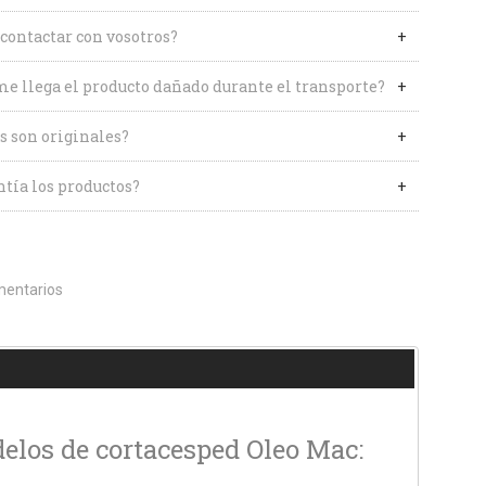
contactar con vosotros?
me llega el producto dañado durante el transporte?
s son originales?
tía los productos?
entarios
odelos de cortacesped Oleo Mac: