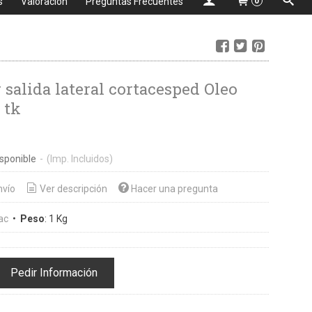
s
Valoración
Preguntas Frecuentes
0
 salida lateral cortacesped Oleo
 tk
sponible
-
(Imp. Incluidos)
nvío
Ver descripción
Hacer una pregunta
ac
•
Peso
:
1 Kg
Pedir Información