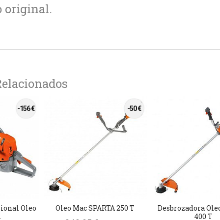
original.
Relacionados
-156 €
-50 €
ional Oleo
Oleo Mac SPARTA 250 T
Desbrozadora Ole
.
400 T