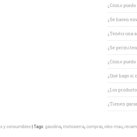
¿Cómo puedo c
¿Se hacen env
¿Tenéis una a
¿Se permiten
¿Cómo puedo 
¿Qué hago si 
¿Los producto
¿Tienen garan
s y consumibles
|
Tags:
gasolina
motosierra
comprar
oleo-mac
recam