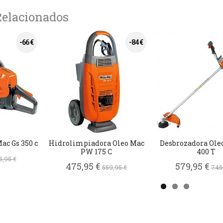
Relacionados
-66 €
-84 €
ac Gs 350 c
Hidrolimpiadora Oleo Mac
Desbrozadora Ole
PW 175 C
400 T
5,95 €
475,95 €
579,95 €
559,95 €
745