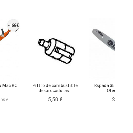
-166 €
o Mac BC
Filtro de combustible
Espada 35cm / 41c
desbrozadoras...
Oleo Mac Gs..
5,50 €
28,92 €
,95 €