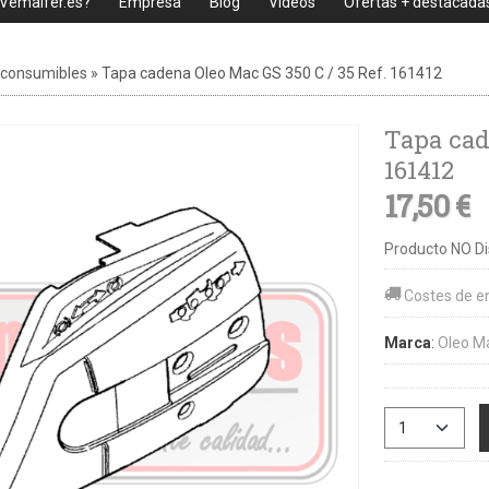
 Vemaifer.es?
Empresa
Blog
Videos
Ofertas + destacada
 consumibles
»
Tapa cadena Oleo Mac GS 350 C / 35 Ref. 161412
Tapa cad
161412
17,50 €
Producto NO Di
Costes de e
Marca
:
Oleo M