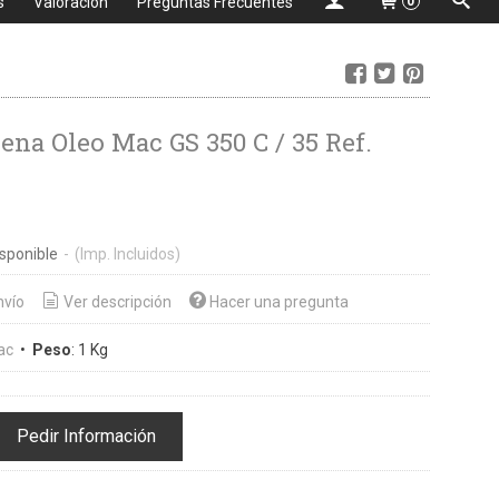
s
Valoración
Preguntas Frecuentes
0
ena Oleo Mac GS 350 C / 35 Ref.
sponible
-
(Imp. Incluidos)
nvío
Ver descripción
Hacer una pregunta
ac
•
Peso
:
1 Kg
Pedir Información