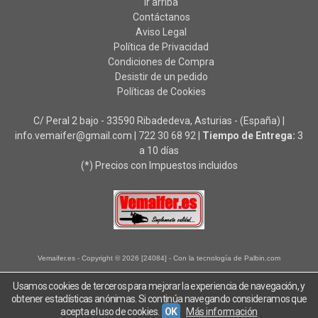
Ir arriba
Contáctanos
Aviso Legal
Política de Privacidad
Condiciones de Compra
Desistir de un pedido
Políticas de Cookies
C/ Peral 2 bajo - 33590 Ribadedeva, Asturias - (España) |
info.vemaifer@gmail.com |
722 30 68 92
|
Tiempo de Entrega:
3
a 10 días
(*) Precios con Impuestos incluidos
Vemaifer.es
- Copyright © 2026 [24084] - Con la tecnología de Palbin.com
Usamos cookies de terceros para mejorar la experiencia de navegación, y
obtener estadísticas anónimas. Si continúa navegando consideramos que
acepta el uso de cookies.
OK
Más información