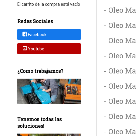
El carrito de la compra está vacío
- Oleo M
Redes Sociales
- Oleo M
Facebook
- Oleo M
Youtube
- Oleo M
- Oleo Ma
¿Como trabajamos?
- Oleo Ma
- Oleo Ma
- Oleo Ma
Tenemos todas las
soluciones!
- Oleo Ma