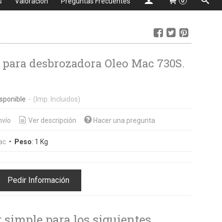
s
Valoración
Preguntas Frecuentes
0
Manillar para desbrozadora Oleo Mac 730S.
sponible
-
(Imp. Incluidos)
nvío
Ver descripción
Hacer una pregunta
ac
•
Peso
:
1 Kg
Pedir Información
 simple para los siguientes