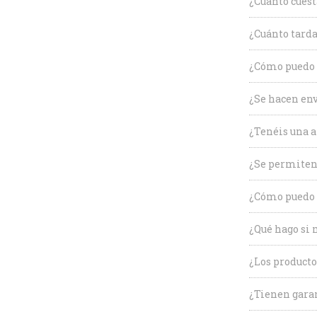
¿Cuánto cuest
¿Cuánto tarda
¿Cómo puedo c
¿Se hacen env
¿Tenéis una a
¿Se permiten
¿Cómo puedo 
¿Qué hago si 
¿Los producto
¿Tienen garan