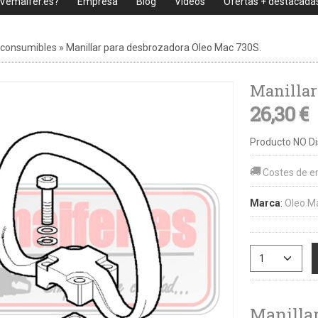
 Vemaifer.es?
Empresa
Blog
Videos
Ofertas + destacada
 consumibles
»
Manillar para desbrozadora Oleo Mac 730S.
26,30 €
Producto NO Di
Costes de e
Marca
:
Oleo M
Manillar