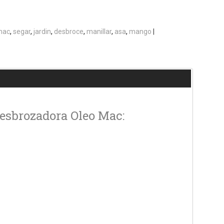
mac
segar
jardin
desbroce
manillar
asa
mango
|
desbrozadora Oleo Mac: