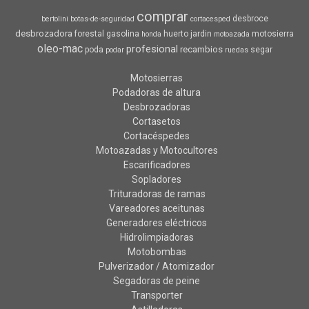
comprar
desbroce
bertolini
botas-de-seguridad
cortacesped
desbrozadora
forestal
gasolina
huerto
jardin
motosierra
honda
motoazada
oleo-mac
profesional
recambios
poda
segar
podar
ruedas
Motosierras
Podadoras de altura
Desbrozadoras
Cortasetos
Cortacéspedes
Motoazadas y Motocultores
Escarificadores
Sopladores
Trituradoras de ramas
Vareadores aceitunas
Generadores eléctricos
Hidrolimpiadoras
Motobombas
Pulverizador / Atomizador
Segadoras de peine
Transporter