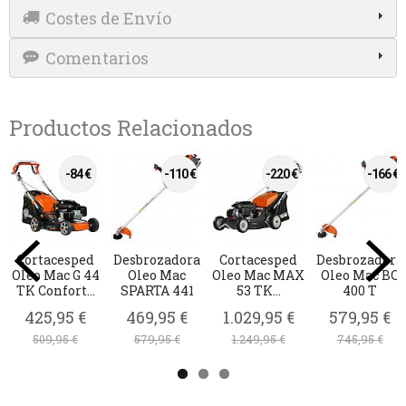
Costes de Envío
Comentarios
Productos Relacionados
 €
-60 €
ora
Motosierra
Aceite motor
Trituradora
Aceite 2
BC
Oleo Mac GSH
4T 10W-30.
KIVA
Prosint 2 
510
EXCELIUM 2
1L....
4,95 €
€
225,95 €
1.585,95 €
11,75 €
285,95 €