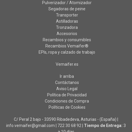
Pulverizador / Atomizador
Segadoras de peine
Transporter
Astilladoras
Tronzadora
Accesorios
Recambios y consumibles
Recambios Vemaifer®
EPIs, ropa y calzado de trabajo
Vemaifer.es
Ir arriba
Contáctanos
Aviso Legal
Política de Privacidad
Condiciones de Compra
Políticas de Cookies
C/ Peral 2 bajo - 33590 Ribadedeva, Asturias - (España) |
info.vemaifer@gmail.com |
722 30 68 92
|
Tiempo de Entrega:
3
a 10 días