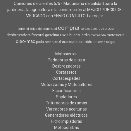
Opiniones de clientes 5/5 - Maquinaria de calidad para la
jardinería, la agricultura o la construcción al MEJOR PRECIO DEL
MERCADO con ENVIO GRATUITO. La mejor...
comprar
desbroce
bertolini
botas-de-seguridad
cortacesped
desbrozadora
forestal
gasolina
huerto
jardin
motosierra
honda
motoazada
oleo-mac
profesional
recambios
poda
segar
podar
ruedas
Motosierras
Podadoras de altura
Desbrozadoras
Cortasetos
Cortacéspedes
Motoazadas y Motocultores
Escarificadores
Sopladores
Trituradoras de ramas
Vareadores aceitunas
Generadores eléctricos
Hidrolimpiadoras
Motobombas