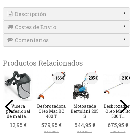
Descripción
Costes de Envío
Comentarios
Productos Relacionados
 €
ora
Cabezal de
Cuchilla
Hilo
Grasa Ole
Bc
hilo "Load &
desbrozadora
desbrozadora
Mac par
Go"...
de 2 puntas...
Nylsaw
desbrozado
3.5mm x 27...
€
29,95 €
10,16 €
4,95 €
18,95 €