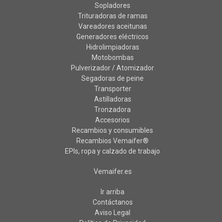
Sopladores
Trituradoras de ramas
Vareadores aceitunas
Generadores eléctricos
Hidrolimpiadoras
Motobombas
Pulverizador / Atomizador
Segadoras de peine
Transporter
Astilladoras
Tronzadora
Accesorios
Recambios y consumibles
Recambios Vemaifer®
EPIs, ropa y calzado de trabajo
Vemaifer.es
Ir arriba
Contáctanos
Aviso Legal