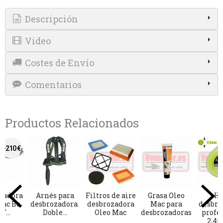
Descripción
Video
Costes de Envío
Comentarios
Productos Relacionados
-84 €
-110 €
-205 €
-210 €
Hidrolimpiadora
Desbrozadora
Motoazada
Desbrozadora
Oleo Mac PW
Oleo Mac
Bertolini 205
Oleo Mac Bc
175 C
SPARTA 441
S
530 T...