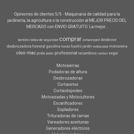
Opiniones de clientes 5/5 - Maquinaria de calidad para la
jardinería, la agricultura o la construcción al MEJOR PRECIO DEL
MERCADO con ENVIO GRATUITO. La mejor...
comprar
desbroce
bertolini
botas-de-seguridad
cortacesped
desbrozadora
forestal
gasolina
huerto
jardin
motosierra
honda
motoazada
oleo-mac
profesional
recambios
poda
segar
podar
ruedas
Motosierras
Podadoras de altura
Desbrozadoras
Cortasetos
Cortacéspedes
Motoazadas y Motocultores
Escarificadores
Sopladores
Trituradoras de ramas
Vareadores aceitunas
Generadores eléctricos