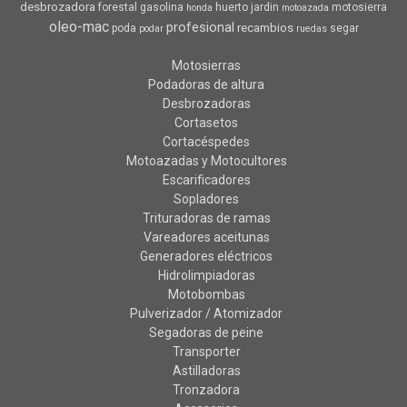
desbrozadora
forestal
gasolina
huerto
jardin
motosierra
honda
motoazada
oleo-mac
profesional
recambios
poda
segar
podar
ruedas
Motosierras
Podadoras de altura
Desbrozadoras
Cortasetos
Cortacéspedes
Motoazadas y Motocultores
Escarificadores
Sopladores
Trituradoras de ramas
Vareadores aceitunas
Generadores eléctricos
Hidrolimpiadoras
Motobombas
Pulverizador / Atomizador
Segadoras de peine
Transporter
Astilladoras
Tronzadora