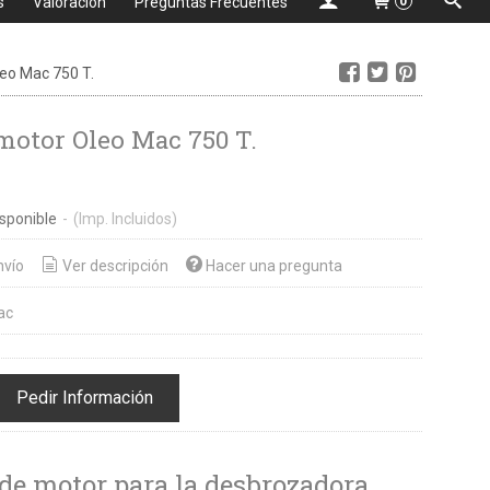
s
Valoración
Preguntas Frecuentes
0
eo Mac 750 T.
motor Oleo Mac 750 T.
sponible
-
(Imp. Incluidos)
nvío
Ver descripción
Hacer una pregunta
ac
Pedir Información
de motor para la desbrozadora