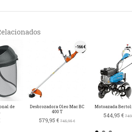
Relacionados
-166 €
onal de
Desbrozadora Oleo Mac BC
Motoazada Bertoli
.
400 T
544,95 €
749
€
579,95 €
745,95 €