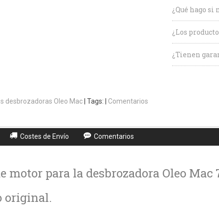
¿Qué hago si 
¿Los producto
¿Tienen garan
s desbrozadoras Oleo Mac
|
Tags:
|
Comentarios
Costes de Envío
Comentarios
e motor para la desbrozadora Oleo Mac 
original.