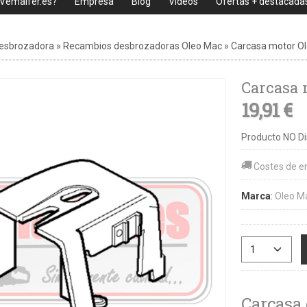
 Vemaifer.es?
Empresa
Blog
Videos
Ofertas + destacada
esbrozadora
»
Recambios desbrozadoras Oleo Mac
»
Carcasa motor Ol
Carcasa 
19,91 €
Producto NO Di
Costes de e
Marca
:
Oleo M
Carcasa 