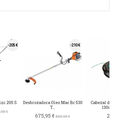
-205 €
-210 €
ni 205 S
Desbrozadora Oleo Mac Bc 530
Cabezal de hilo L
T...
130mm M10..
,95 €
675,95 €
25,95 €
885,95 €