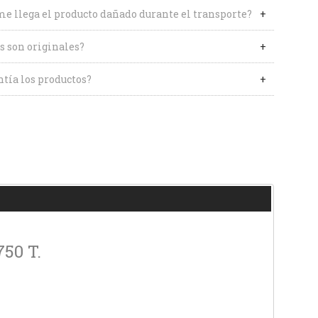
me llega el producto dañado durante el transporte?
s son originales?
tía los productos?
750 T.