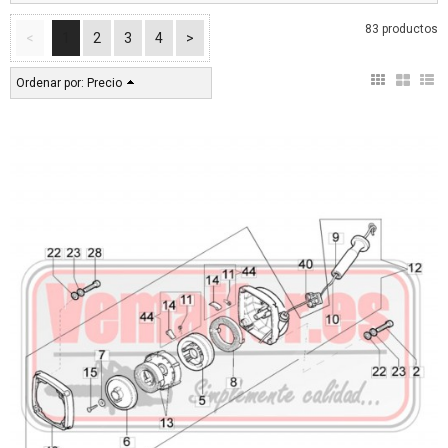
83 productos
<
1
2
3
4
>
Ordenar por:
Precio