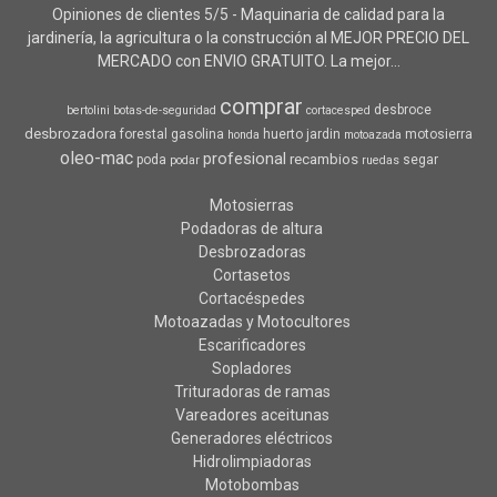
Opiniones de clientes 5/5 - Maquinaria de calidad para la
jardinería, la agricultura o la construcción al MEJOR PRECIO DEL
MERCADO con ENVIO GRATUITO. La mejor...
comprar
desbroce
bertolini
botas-de-seguridad
cortacesped
desbrozadora
forestal
gasolina
huerto
jardin
motosierra
honda
motoazada
oleo-mac
profesional
recambios
poda
segar
podar
ruedas
Motosierras
Podadoras de altura
Desbrozadoras
Cortasetos
Cortacéspedes
Motoazadas y Motocultores
Escarificadores
Sopladores
Trituradoras de ramas
Vareadores aceitunas
Generadores eléctricos
Hidrolimpiadoras
Motobombas