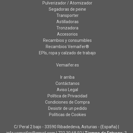
Pulverizador / Atomizador
Segadoras de peine
Transporter
Astilladoras
Tronzadora
Accesorios
Recambios y consumibles
Recambios Vemaifer®
EPIs, ropa y calzado de trabajo
Vemaifer.es
Ir arriba
Contáctanos
Aviso Legal
Política de Privacidad
Condiciones de Compra
Desistir de un pedido
Políticas de Cookies
C/ Peral 2 bajo - 33590 Ribadedeva, Asturias - (España) |
info.vemaifer@gmail.com |
722 30 68 92
|
Tiempo de Entrega:
3