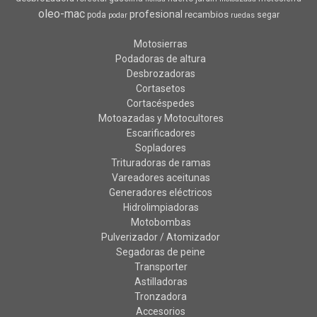
oleo-mac
profesional
recambios
poda
segar
podar
ruedas
Motosierras
Podadoras de altura
Desbrozadoras
Cortasetos
Cortacéspedes
Motoazadas y Motocultores
Escarificadores
Sopladores
Trituradoras de ramas
Vareadores aceitunas
Generadores eléctricos
Hidrolimpiadoras
Motobombas
Pulverizador / Atomizador
Segadoras de peine
Transporter
Astilladoras
Tronzadora
Accesorios