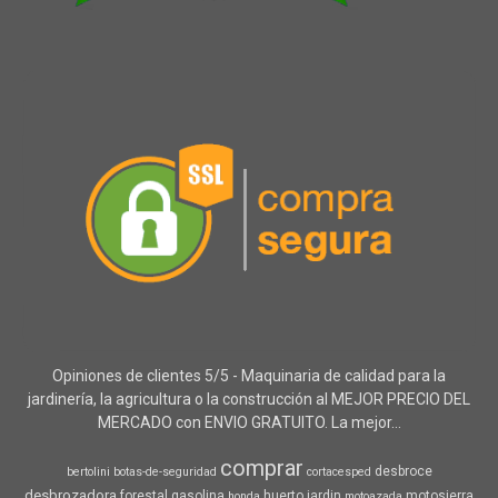
Opiniones de clientes 5/5 - Maquinaria de calidad para la
jardinería, la agricultura o la construcción al MEJOR PRECIO DEL
MERCADO con ENVIO GRATUITO. La mejor...
comprar
desbroce
bertolini
botas-de-seguridad
cortacesped
desbrozadora
forestal
gasolina
huerto
jardin
motosierra
honda
motoazada