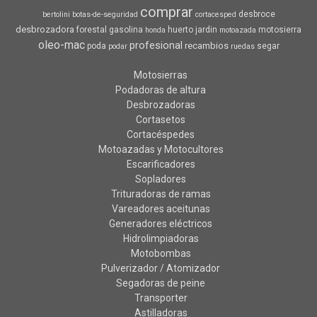
comprar
desbroce
bertolini
botas-de-seguridad
cortacesped
desbrozadora
forestal
gasolina
huerto
jardin
motosierra
honda
motoazada
oleo-mac
profesional
recambios
poda
segar
podar
ruedas
Motosierras
Podadoras de altura
Desbrozadoras
Cortasetos
Cortacéspedes
Motoazadas y Motocultores
Escarificadores
Sopladores
Trituradoras de ramas
Vareadores aceitunas
Generadores eléctricos
Hidrolimpiadoras
Motobombas
Pulverizador / Atomizador
Segadoras de peine
Transporter
Astilladoras