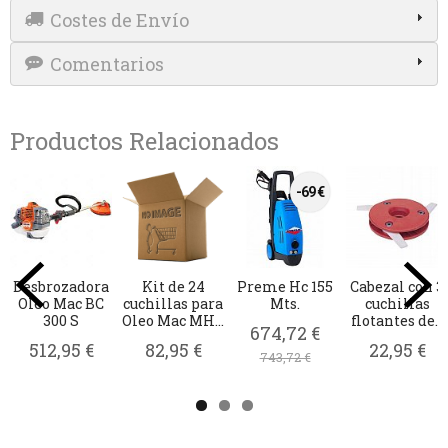
Costes de Envío
Comentarios
Productos Relacionados
n 3
Cuchilla
Silky Hayate
Trituradora
Arrastrad
s
desbrozadora
420 2-Ext
KIVA
arranqu
...
de 2 puntas...
EXCELIUM 2
complet
233,95 €
Oleo...
10,16 €
1.585,95 €
15,63 €