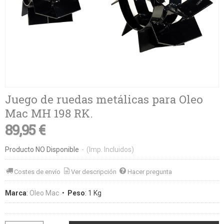
Juego de ruedas metálicas para Oleo
Mac MH 198 RK.
89,95 €
Producto NO Disponible
-
(Imp. Incluidos)
Costes de envío
Ver descripción
Hacer pregunta
Marca
:
Oleo Mac
•
Peso
:
1 Kg