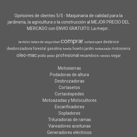
Opiniones de clientes 5/5 - Maquinaria de calidad para la
jardinería, la agricultura o la construcción al MEJOR PRECIO DEL
MERCADO con ENVIO GRATUITO. La mejor...
comprar
desbroce
bertolini
botas-de-seguridad
cortacesped
desbrozadora
forestal
gasolina
huerto
jardin
motosierra
honda
motoazada
oleo-mac
profesional
recambios
poda
segar
podar
ruedas
Motosierras
Podadoras de altura
Desbrozadoras
Cortasetos
Cortacéspedes
Motoazadas y Motocultores
Escarificadores
Sopladores
Trituradoras de ramas
Vareadores aceitunas
Generadores eléctricos