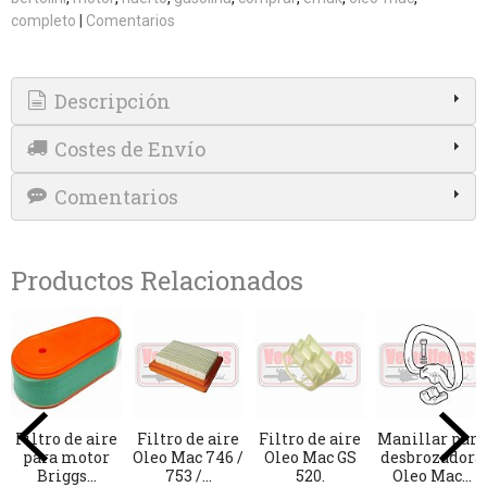
completo
|
Comentarios
Descripción
Costes de Envío
Comentarios
Productos Relacionados
Filtro de aire
Filtro de aire
Filtro de aire
Manillar para
para motor
Oleo Mac 746 /
Oleo Mac GS
desbrozadora
Briggs...
753 /...
520.
Oleo Mac...