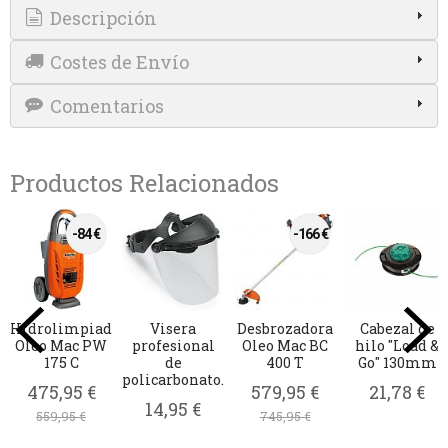
Descripción
Costes de Envío
Comentarios
Productos Relacionados
e
Cuchilla
Aceite 2T
Grasa
Hilo stih
 &
desbrozadora
Prosint 2 EVO
desbrozadoras
3.0mm x 
m
de 2 puntas...
5L
Stihl
metros
cuadrad
10,16 €
43,25 €
4,95 €
19,95 €