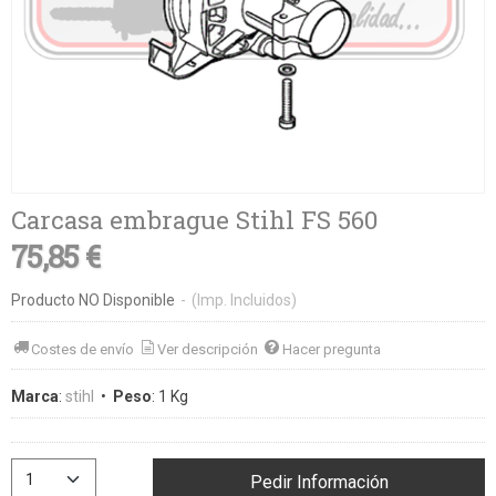
Carcasa embrague Stihl FS 560
75,85 €
Producto NO Disponible
-
(Imp. Incluidos)
Costes de envío
Ver descripción
Hacer pregunta
Marca
:
stihl
•
Peso
:
1 Kg
Pedir Información