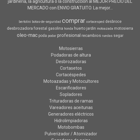
jardinería, la agricultura o la construcción al MEJOR PRECIO DEL
MERCADO con ENVIO GRATUITO. La mejor...
comprar
desbroce
bertolini
botas-de-seguridad
cortacesped
desbrozadora
forestal
gasolina
huerto
jardin
motosierra
honda
motoazada
oleo-mac
profesional
recambios
poda
segar
podar
ruedas
Motosierras
Podadoras de altura
Desbrozadoras
Cortasetos
Cortacéspedes
Motoazadas y Motocultores
Escarificadores
Sopladores
Trituradoras de ramas
Vareadores aceitunas
Generadores eléctricos
Hidrolimpiadoras
Motobombas
Pulverizador / Atomizador