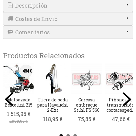
Descripción
Costes de Envío
Comentarios
Productos Relacionados
de
Bateria para
Bujia NGK
Rompedor /
Cable tracc
ón
Stihl GTA 26
CMR6H
abridor de
Oleo Mac 
...
cadenas de...
52 VBR6
44,95 €
5,90 €
79,95 €
21,54 €