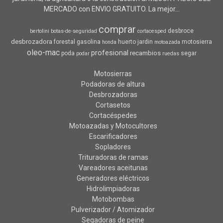
MERCADO con ENVIO GRATUITO. La mejor...
comprar
desbroce
bertolini
botas-de-seguridad
cortacesped
desbrozadora
forestal
gasolina
huerto
jardin
motosierra
honda
motoazada
oleo-mac
profesional
recambios
poda
segar
podar
ruedas
Motosierras
Podadoras de altura
Desbrozadoras
Cortasetos
Cortacéspedes
Motoazadas y Motocultores
Escarificadores
Sopladores
Trituradoras de ramas
Vareadores aceitunas
Generadores eléctricos
Hidrolimpiadoras
Motobombas
Pulverizador / Atomizador
Segadoras de peine