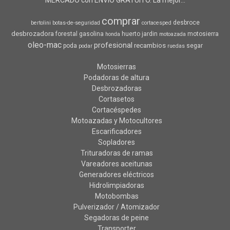
comprar
desbroce
bertolini
botas-de-seguridad
cortacesped
desbrozadora
forestal
gasolina
huerto
jardin
motosierra
honda
motoazada
oleo-mac
profesional
recambios
poda
segar
podar
ruedas
Motosierras
Podadoras de altura
Desbrozadoras
Cortasetos
Cortacéspedes
Motoazadas y Motocultores
Escarificadores
Sopladores
Trituradoras de ramas
Vareadores aceitunas
Generadores eléctricos
Hidrolimpiadoras
Motobombas
Pulverizador / Atomizador
Segadoras de peine
Transporter