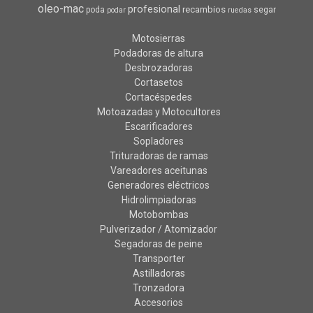
oleo-mac
profesional
recambios
poda
segar
podar
ruedas
Motosierras
Podadoras de altura
Desbrozadoras
Cortasetos
Cortacéspedes
Motoazadas y Motocultores
Escarificadores
Sopladores
Trituradoras de ramas
Vareadores aceitunas
Generadores eléctricos
Hidrolimpiadoras
Motobombas
Pulverizador / Atomizador
Segadoras de peine
Transporter
Astilladoras
Tronzadora
Accesorios