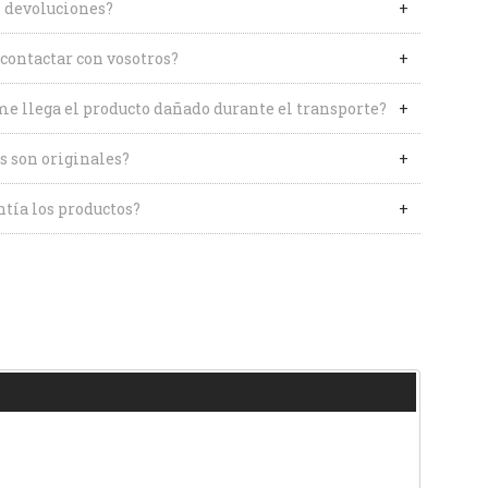
 devoluciones?
contactar con vosotros?
me llega el producto dañado durante el transporte?
s son originales?
tía los productos?