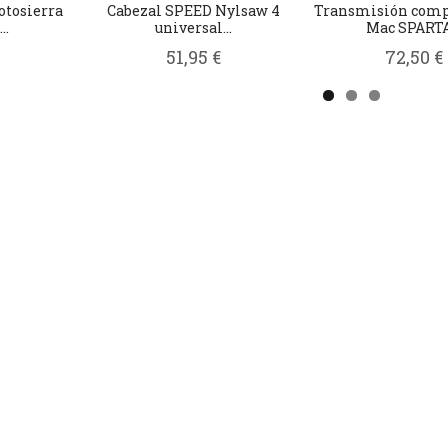
otosierra
Cabezal SPEED Nylsaw 4
Transmisión comp
..
universal...
Mac SPARTA.
51,95 €
72,50 €