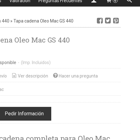
s
Valoración
Preguntas Frecuentes
0
s 440
»
Tapa cadena Oleo Mac GS 440
ena Oleo Mac GS 440
sponible
-
(Imp. Incluidos)
nvío
Ver descripción
Hacer una pregunta
ac
Pedir Información
 cadena completa para Oleo Mac