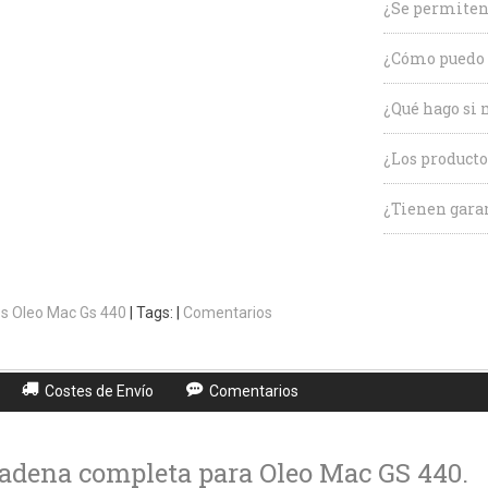
¿Se permiten
¿Cómo puedo 
¿Qué hago si 
¿Los producto
¿Tienen garan
s Oleo Mac Gs 440
|
Tags:
|
Comentarios
Costes de Envío
Comentarios
cadena completa para Oleo Mac GS 440.