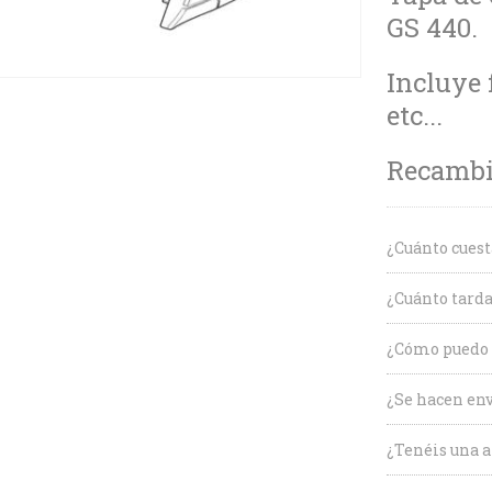
GS 440.
Incluye 
etc...
Recambio
¿Cuánto cuest
¿Cuánto tarda
¿Cómo puedo c
¿Se hacen env
¿Tenéis una a