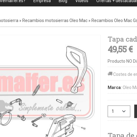
 Vemaifer.es?
Empresa
Blog
Videos
Ofertas + destacada
otosierra
»
Recambios motosierras Oleo Mac
»
Recambios Oleo Mac G
Tapa cad
49,55 €
Producto NO Di
Costes de e
Marca
:
Oleo M
Tapa de