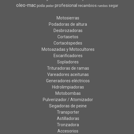
oleo-mac
profesional
recambios
poda
segar
podar
ruedas
Motosierras
Podadoras de altura
Desbrozadoras
Cortasetos
Cortacéspedes
Motoazadas y Motocultores
Escarificadores
Sopladores
Trituradoras de ramas
Vareadores aceitunas
Generadores eléctricos
Hidrolimpiadoras
Motobombas
Pulverizador / Atomizador
Segadoras de peine
Transporter
Astilladoras
Tronzadora
Accesorios