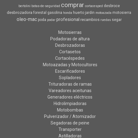
comprar
desbroce
bertolini
botas-de-seguridad
cortacesped
desbrozadora
forestal
gasolina
huerto
jardin
motosierra
honda
motoazada
oleo-mac
profesional
recambios
poda
segar
podar
ruedas
Motosierras
Podadoras de altura
Desbrozadoras
Cortasetos
Cortacéspedes
Motoazadas y Motocultores
Escarificadores
Sopladores
Trituradoras de ramas
Vareadores aceitunas
Generadores eléctricos
Hidrolimpiadoras
Motobombas
Pulverizador / Atomizador
Segadoras de peine
Transporter
Astilladoras